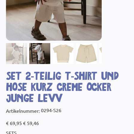
Set 2-Teilig T-Shirt und
Hose kurz creme ocker
Junge LEVV
Artikelnummer:
0294-S26
Artikelnummer:
0294-
S26
Ursprünglicher
Angebotspreis
€ 69,95
€ 59,46
Preis
SETS