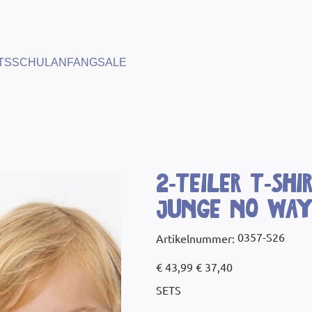
TS
SCHULANFANG
SALE
2-Teiler T-Shi
Junge No Wa
Artikelnummer:
0357-S26
Artikelnummer:
0357-
S26
Ursprünglicher
Angebotspreis
€ 43,99
€ 37,40
Preis
SETS