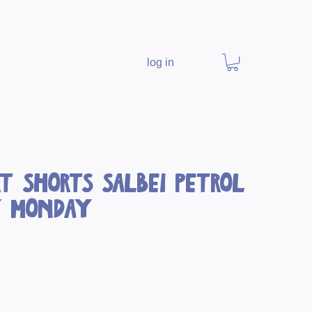
log in
rt Shorts Salbei Petrol
y Monday