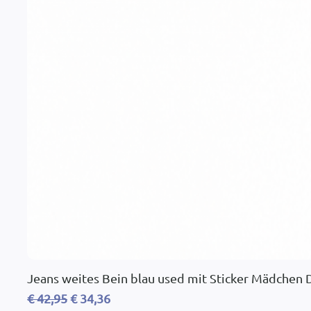
Jeans weites Bein blau used mit Sticker Mädchen
Standardpreis
Sale-Preis
€ 42,95
€ 34,36