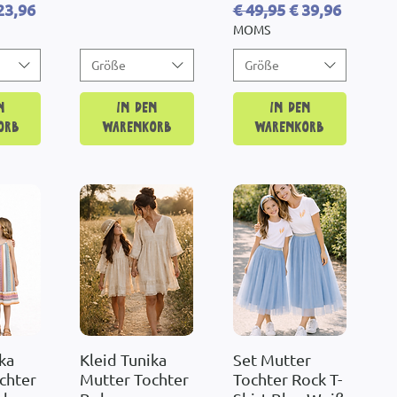
reis
le-Preis
Standardpreis
Sale-Preis
23,96
€ 49,95
€ 39,96
MOMS
Größe
Größe
n
In den
In den
orb
Warenkorb
Warenkorb
ka
sicht
Kleid Tunika
Schnellansicht
Set Mutter
Schnellansicht
chter
Mutter Tochter
Tochter Rock T-