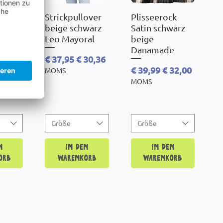
tour
sicht
Strickpullover
Schnellansicht
Plisseerock
Schnellansicht
rzarm
beige schwarz
Satin schwarz
used
Leo Mayoral
beige
Danamade
Standardpreis
Sale-Preis
€ 37,95
€ 30,36
reis
le-Preis
Standardpreis
Sale-Preis
24,00
€ 39,99
€ 32,00
MOMS
MOMS
Größe
Größe
n
In den
In den
orb
Warenkorb
Warenkorb