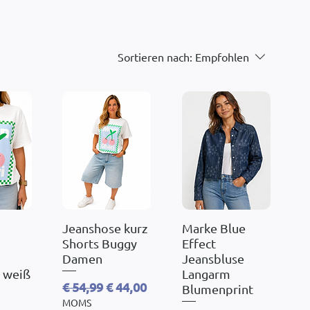
Sortieren nach:
Empfohlen
sicht
Jeanshose kurz
Schnellansicht
Marke Blue
Schnellansicht
Shorts Buggy
Effect
Damen
Jeansbluse
 weiß
Langarm
Standardpreis
Sale-Preis
€ 54,99
€ 44,00
Blumenprint
MOMS