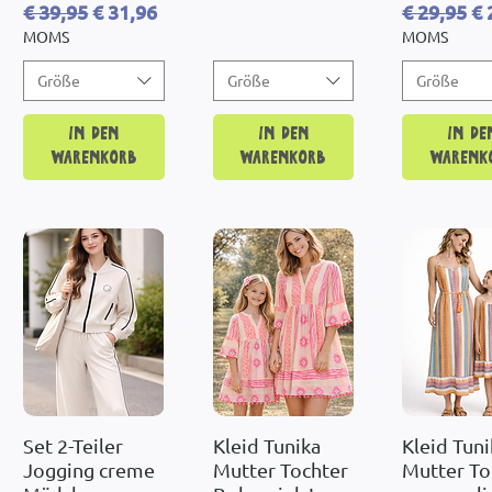
Standardpreis
Sale-Preis
Standardp
Sa
€ 39,95
€ 31,96
€ 29,95
€ 
MOMS
MOMS
Größe
Größe
Größe
In den
In den
In de
Warenkorb
Warenkorb
Warenk
Set 2-Teiler
Schnellansicht
Kleid Tunika
Schnellansicht
Kleid Tuni
Schnellan
Jogging creme
Mutter Tochter
Mutter To