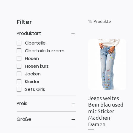
Filter
18 Produkte
Produktart
Oberteile
Oberteile kurzarm
Hosen
Hosen kurz
Jacken
Kleider
Sets Girls
Jeans weites
Schnellansicht
Preis
Bein blau used
mit Sticker
Mädchen
Größe
29 €
73 €
Damen
116