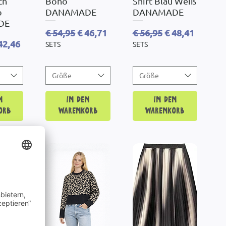
ch
Boho
Shirt Blau Weiß
o
DANAMADE
DANAMADE
DE
Standardpreis
Sale-Preis
Standardpreis
Sale-Preis
€ 54,95
€ 46,71
€ 56,95
€ 48,41
reis
le-Preis
42,46
SETS
SETS
Größe
Größe
n
In den
In den
orb
Warenkorb
Warenkorb