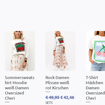
Sommersweats
Schnellansicht
Rock Damen
Schnellansicht
T-Shirt
Schnellan
hirt Hoodie
Plissee weiß
Mädchen
weiß Damen
rot Kirschen
Damen
Oversized
Oversized
Standardpreis
Sale-Preis
€ 49,95
€ 42,46
Cheri
Cheri
SETS