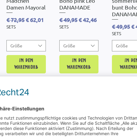
Mädchen
Boho pink Leo
sommerli
Damen Mayoral
DANAMADE
bunt Boh
DANAMA
Standardpreis
Sale-Preis
Standardpreis
Sale-Preis
€ 72,95
€ 62,01
€ 49,95
€ 42,46
Standardp
Sa
€ 49,95
€ 
SETS
SETS
SETS
Größe
Größe
Größe
In den
In den
In de
Warenkorb
Warenkorb
Warenk