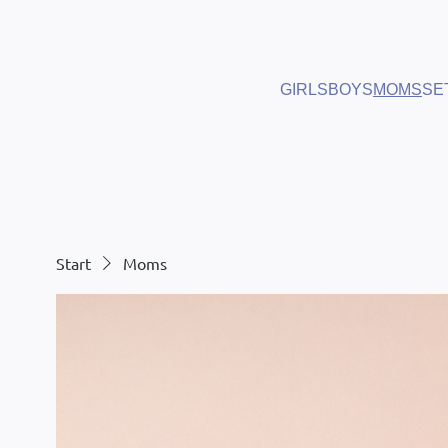
GIRLS
BOYS
MOMS
SE
Start
Moms