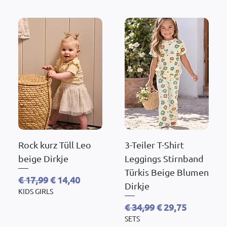
Rock kurz Tüll Leo
3-Teiler T-Shirt
beige Dirkje
Leggings Stirnband
Türkis Beige Blumen
Standardpreis
Sale-Preis
€ 17,99
€ 14,40
Dirkje
KIDS GIRLS
Standardpreis
Sale-Preis
€ 34,99
€ 29,75
SETS