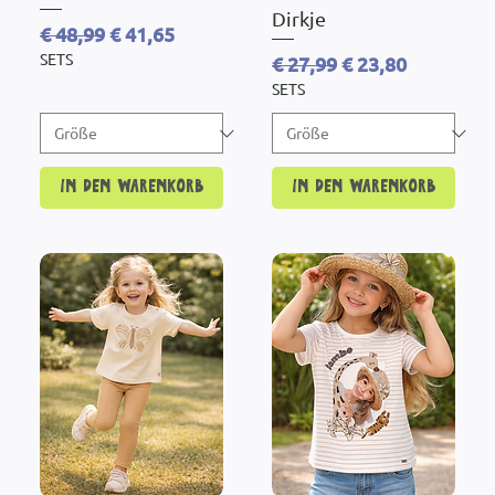
Dirkje
Standardpreis
Sale-Preis
€ 48,99
€ 41,65
SETS
Standardpreis
Sale-Preis
€ 27,99
€ 23,80
SETS
In den Warenkorb
In den Warenkorb