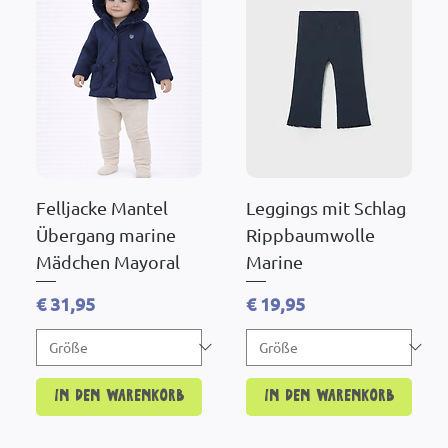
Felljacke Mantel
Leggings mit Schlag
Übergang marine
Rippbaumwolle
Mädchen Mayoral
Marine
Preis
Preis
€ 31,95
€ 19,95
In den Warenkorb
In den Warenkorb