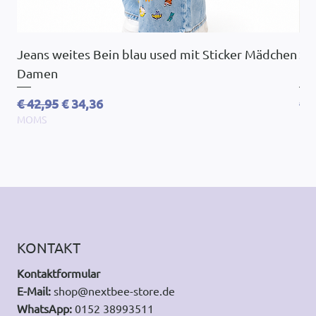
Jeans weites Bein blau used mit Sticker Mädchen
So
Damen
Ov
Standardpreis
Sale-Preis
St
€ 42,95
€ 34,36
€ 
MOMS
MO
KONTAKT
Kontaktformular
E-Mail:
shop@nextbee-store.de
WhatsApp:
0152 38993511