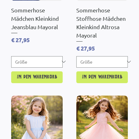
Sommerhose
Sommerhose
Mädchen Kleinkind
Stoffhose Mädchen
Jeansblau Mayoral
Kleinkind Altrosa
Mayoral
Preis
€ 27,95
Preis
€ 27,95
In den Warenkorb
In den Warenkorb