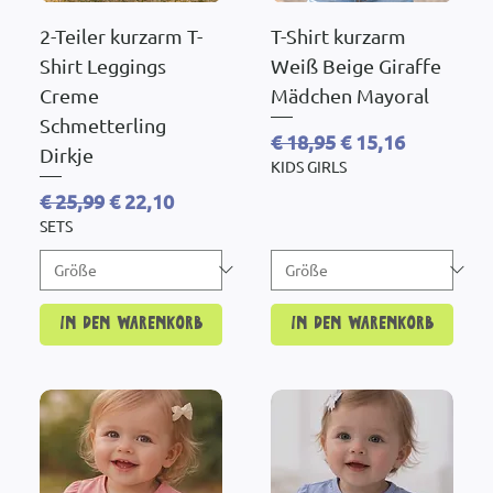
2-Teiler kurzarm T-
T-Shirt kurzarm
Shirt Leggings
Weiß Beige Giraffe
Creme
Mädchen Mayoral
Schmetterling
Standardpreis
Sale-Preis
€ 18,95
€ 15,16
Dirkje
KIDS GIRLS
Standardpreis
Sale-Preis
€ 25,99
€ 22,10
SETS
In den Warenkorb
In den Warenkorb