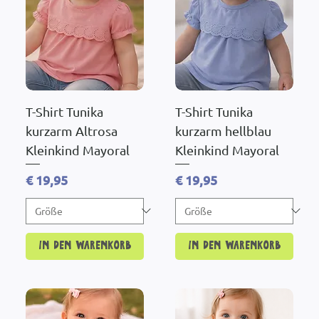
T-Shirt Tunika
T-Shirt Tunika
kurzarm Altrosa
kurzarm hellblau
Kleinkind Mayoral
Kleinkind Mayoral
Preis
Preis
€ 19,95
€ 19,95
In den Warenkorb
In den Warenkorb