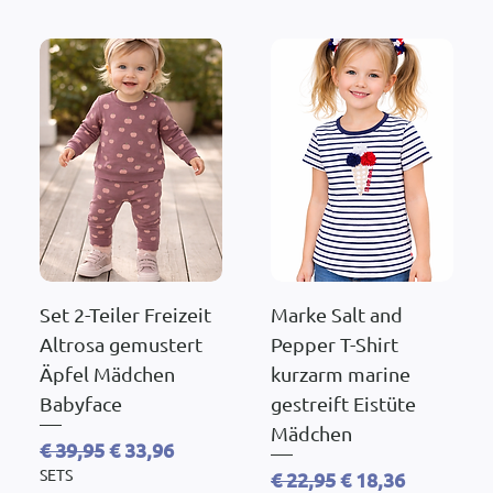
Set 2-Teiler Freizeit
Marke Salt and
Altrosa gemustert
Pepper T-Shirt
Äpfel Mädchen
kurzarm marine
Babyface
gestreift Eistüte
Mädchen
Standardpreis
Sale-Preis
€ 39,95
€ 33,96
SETS
Standardpreis
Sale-Preis
€ 22,95
€ 18,36