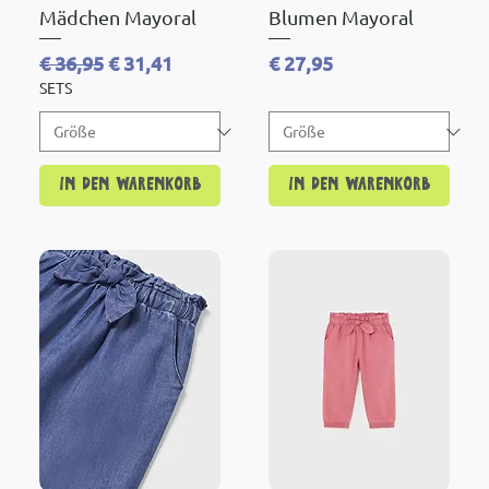
Mädchen Mayoral
Blumen Mayoral
Standardpreis
Sale-Preis
Preis
€ 36,95
€ 31,41
€ 27,95
SETS
In den Warenkorb
In den Warenkorb