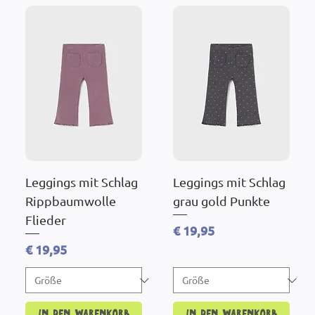
Leggings mit Schlag
Leggings mit Schlag
Rippbaumwolle
grau gold Punkte
Flieder
Preis
€ 19,95
Preis
€ 19,95
In den Warenkorb
In den Warenkorb