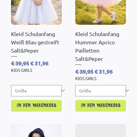
Kleid Schulanfang
Kleid Schulanfang
Weiß Blau gestreift
Hummer Aprico
Salt&Peper
Pailletten
Salt&Peper
Standardpreis
Sale-Preis
€ 39,95
€ 31,96
KIDS GIRLS
Standardpreis
Sale-Preis
€ 39,95
€ 31,96
KIDS GIRLS
In den Warenkorb
In den Warenkorb