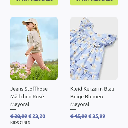
Jeans Stoffhose
Kleid Kurzarm Blau
Mädchen Rosè
Beige Blumen
Mayoral
Mayoral
Standardpreis
Sale-Preis
Standardpreis
Sale-Preis
€ 28,99
€ 23,20
€ 45,99
€ 35,99
KIDS GIRLS