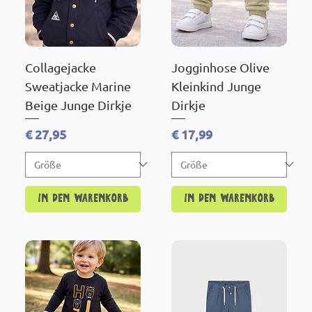
Collagejacke
Jogginhose Olive
Sweatjacke Marine
Kleinkind Junge
Beige Junge Dirkje
Dirkje
Preis
Preis
€ 27,95
€ 17,99
In den Warenkorb
In den Warenkorb