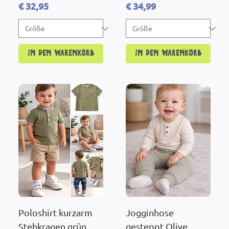
Preis
Preis
€ 32,95
€ 34,99
In den Warenkorb
In den Warenkorb
Poloshirt kurzarm
Jogginhose
Stehkragen grün
gesteppt Olive