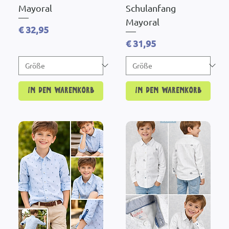
Mayoral
Schulanfang
Mayoral
Preis
€ 32,95
Preis
€ 31,95
In den Warenkorb
In den Warenkorb