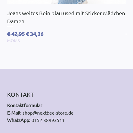
Jeans weites Bein blau used mit Sticker Mädchen
So
Damen
Ov
Standardpreis
Sale-Preis
St
€ 42,95
€ 34,36
€ 
MOMS
MO
KONTAKT
Kontaktformular
E-Mail:
shop@nextbee-store.de
WhatsApp:
0152 38993511