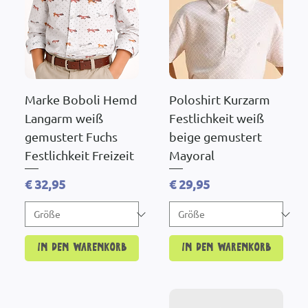
Marke Boboli Hemd
Poloshirt Kurzarm
Langarm weiß
Festlichkeit weiß
gemustert Fuchs
beige gemustert
Festlichkeit Freizeit
Mayoral
Preis
Preis
€ 32,95
€ 29,95
In den Warenkorb
In den Warenkorb