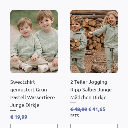
Sweatshirt
2-Teiler Jogging
gemustert Grün
Ripp Salbei Junge
Pastell Wassertiere
Mädchen Dirkje
Junge Dirkje
Standardpreis
Sale-Preis
€ 48,99
€ 41,65
SETS
Preis
€ 19,99