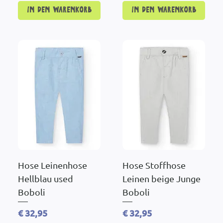
In den Warenkorb
In den Warenkorb
Hose Leinenhose
Hose Stoffhose
Hellblau used
Leinen beige Junge
Boboli
Boboli
Preis
Preis
€ 32,95
€ 32,95