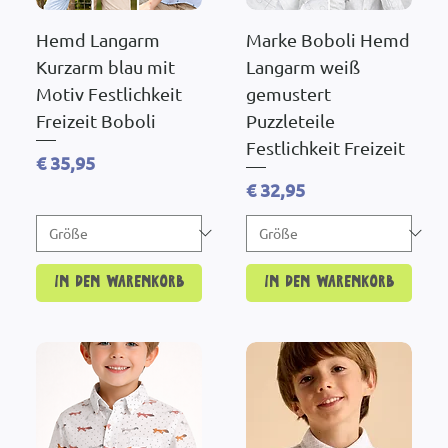
Hemd Langarm
Marke Boboli Hemd
Kurzarm blau mit
Langarm weiß
Motiv Festlichkeit
gemustert
Freizeit Boboli
Puzzleteile
Festlichkeit Freizeit
Preis
€ 35,95
Preis
€ 32,95
In den Warenkorb
In den Warenkorb