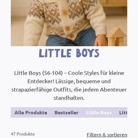
Little Boys
Little Boys (56-104) – Coole Styles für kleine
Entdecker! Lässige, bequeme und
strapazierfähige Outfits, die jedem Abenteuer
standhalten.
Alle Produkte
Bestseller
Little Boys
Little G
47 Produkte
Filtern & sortieren