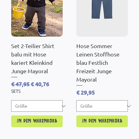
Set 2-Teilier Shirt
Hose Sommer
balu mit Hose
Leinen Stoffhose
kariert Kleinkind
blau Festlich
Junge Mayoral
Freizeit Junge
Mayoral
Standardpreis
Sale-Preis
€ 47,95
€ 40,76
SETS
Preis
€ 29,95
In den Warenkorb
In den Warenkorb