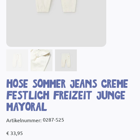
Hose Sommer Jeans creme
Festlich Freizeit Junge
Mayoral
Artikelnummer:
0287-S25
Artikelnummer:
0287-
S25
Preis
€ 33,95