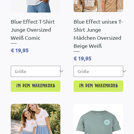
Blue Effect T-Shirt
Blue Effect unisex T-
Junge Oversized
Shirt Junge
Weiß Comic
Mädchen Oversized
Beige Weiß
Preis
€ 19,95
Preis
€ 19,95
In den Warenkorb
In den Warenkorb