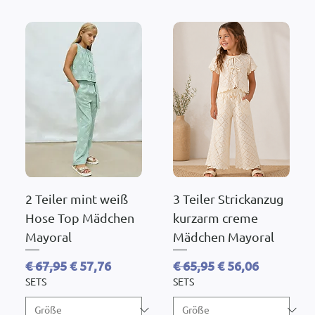
2 Teiler mint weiß
3 Teiler Strickanzug
Hose Top Mädchen
kurzarm creme
Mayoral
Mädchen Mayoral
Standardpreis
Sale-Preis
Standardpreis
Sale-Preis
€ 67,95
€ 57,76
€ 65,95
€ 56,06
SETS
SETS