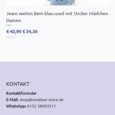
Jeans weites Bein blau used mit Sticker Mädchen
So
Damen
Ov
Standardpreis
Sale-Preis
St
€ 42,95
€ 34,36
€ 
MOMS
MO
KONTAKT
Kontaktformular
E-Mail:
shop@nextbee-store.de
WhatsApp:
0152 38993511