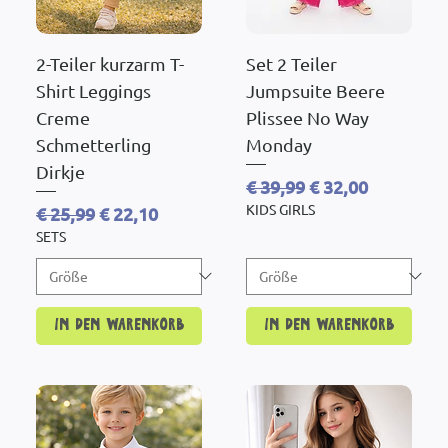
2-Teiler kurzarm T-
Set 2 Teiler
Shirt Leggings
Jumpsuite Beere
Creme
Plissee No Way
Schmetterling
Monday
Dirkje
Standardpreis
Sale-Preis
€ 39,99
€ 32,00
KIDS GIRLS
Standardpreis
Sale-Preis
€ 25,99
€ 22,10
SETS
In den Warenkorb
In den Warenkorb