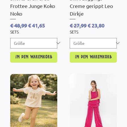
Frottee Junge Koko
Creme gerippt Leo
Noko
Dirkje
Standardpreis
Sale-Preis
Standardpreis
Sale-Preis
€ 48,99
€ 41,65
€ 27,99
€ 23,80
SETS
SETS
In den Warenkorb
In den Warenkorb