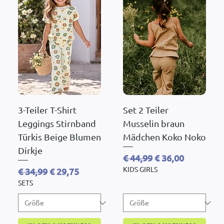
3-Teiler T-Shirt
Set 2 Teiler
Leggings Stirnband
Musselin braun
Türkis Beige Blumen
Mädchen Koko Noko
Dirkje
Standardpreis
Sale-Preis
€ 44,99
€ 36,00
KIDS GIRLS
Standardpreis
Sale-Preis
€ 34,99
€ 29,75
SETS