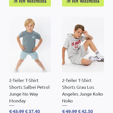
In den Warenkorb
In den Warenkorb
2-Teiler T-Shirt
2-Teiler T-Shirt
Shorts Salbei Petrol
Shorts Grau Los
Junge No Way
Angeles Junge Koko
Monday
Noko
Standardpreis
Sale-Preis
Standardpreis
Sale-Preis
€ 43,99
€ 37,40
€ 49,99
€ 42,50