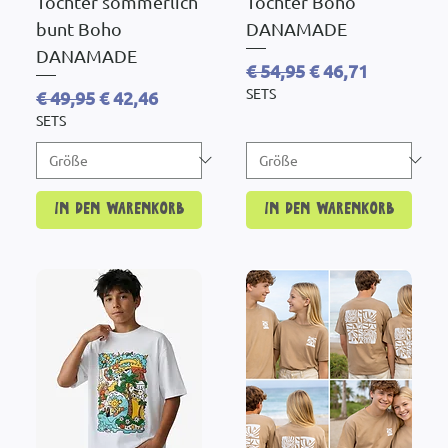
Tochter sommerlich
Tochter Boho
bunt Boho
DANAMADE
DANAMADE
Standardpreis
Sale-Preis
€ 54,95
€ 46,71
SETS
Standardpreis
Sale-Preis
€ 49,95
€ 42,46
SETS
In den Warenkorb
In den Warenkorb