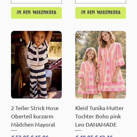
In den Warenkorb
In den Warenkorb
2 Teiler Strick Hose
Kleid Tunika Mutter
Oberteil kurzarm
Tochter Boho pink
Mädchen Mayoral
Leo DANAMADE
Standardpreis
Sale-Preis
Standardpreis
Sale-Preis