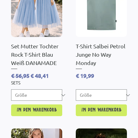
Set Mutter Tochter
T-Shirt Salbei Petrol
Rock T-Shirt Blau
Junge No Way
Weiß DANAMADE
Monday
Standardpreis
Sale-Preis
Preis
€ 56,95
€ 48,41
€ 19,99
SETS
In den Warenkorb
In den Warenkorb