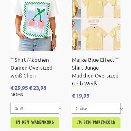
T-Shirt Mädchen
Marke Blue Effect T-
Damen Oversized
Shirt Junge
weiß Cheri
Mädchen Oversized
Gelb Weiß
Standardpreis
Sale-Preis
€ 29,95
€ 23,96
MOMS
Preis
€ 19,95
In den Warenkorb
In den Warenkorb