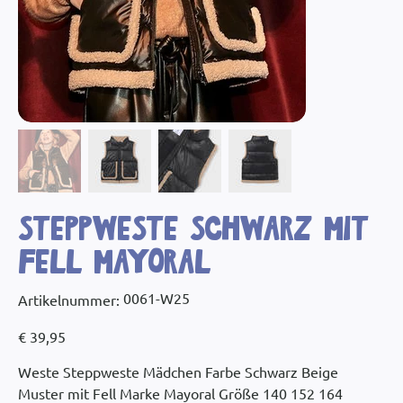
Steppweste schwarz mit
Fell Mayoral
Artikelnummer:
0061-W25
Artikelnummer:
0061-
W25
Preis
€ 39,95
Weste Steppweste Mädchen Farbe Schwarz Beige
Muster mit Fell Marke Mayoral Größe 140 152 164