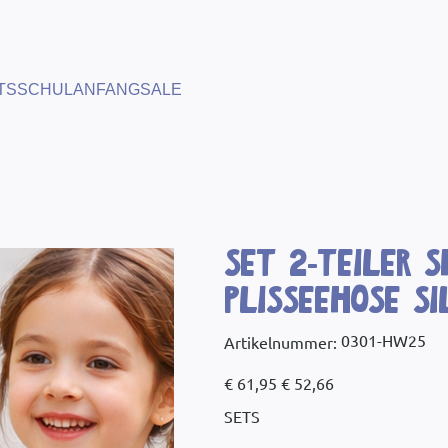
TS
SCHULANFANG
SALE
Set 2-Teiler 
Plisseehose Si
Artikelnummer:
0301-HW25
Artikelnummer:
0301-
HW25
Ursprünglicher
Angebotspreis
€ 61,95
€ 52,66
Preis
SETS