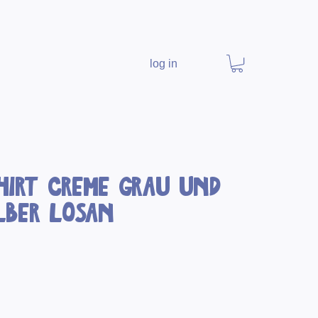
log in
Shirt Creme Grau und
lber Losan