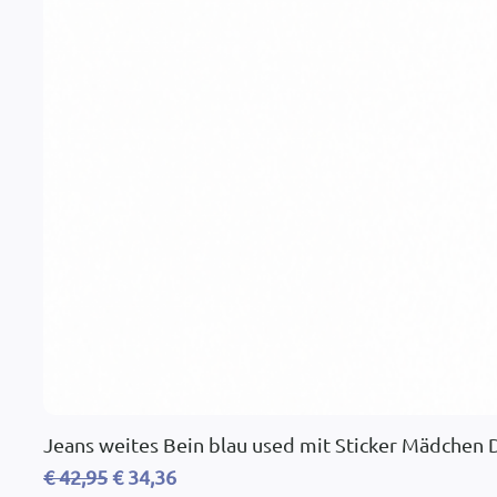
Jeans weites Bein blau used mit Sticker Mädchen
Standardpreis
Sale-Preis
€ 42,95
€ 34,36