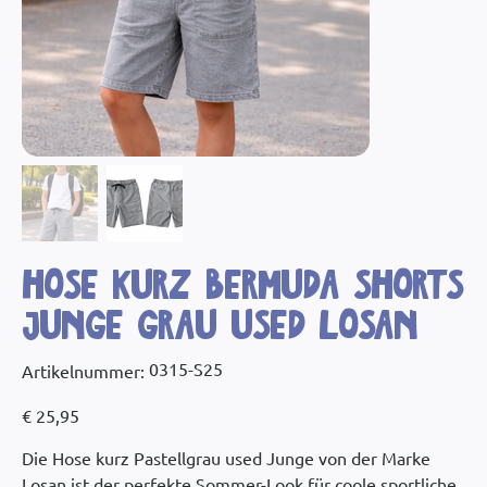
Hose kurz Bermuda Shorts
Junge Grau used Losan
Artikelnummer:
0315-S25
Artikelnummer:
0315-
S25
Preis
€ 25,95
Die Hose kurz Pastellgrau used Junge von der Marke
Losan ist der perfekte Sommer-Look für coole sportliche