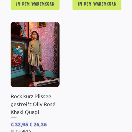
In den Warenkorb
In den Warenkorb
Rock kurz Plissee
gestreift Oliv Rosé
Khaki Quapi
Standardpreis
Sale-Preis
€ 32,95
€ 26,36
KIDS GIRLS