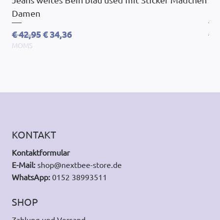
Damen
Ov
Standardpreis
Sale-Preis
St
€ 42,95
€ 34,36
€ 
MOMS
MO
KONTAKT
Kontaktformular
E-Mail:
shop@nextbee-store.de
WhatsApp:
0152 38993511
SHOP
Zahlung und Versand