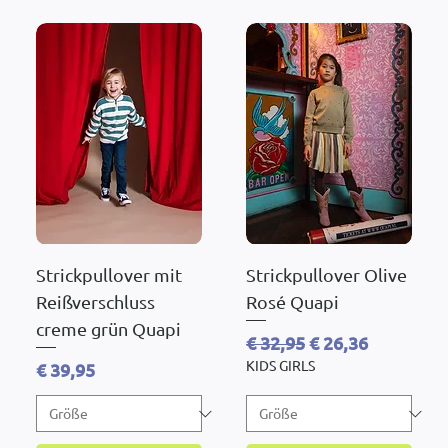
Strickpullover mit
Strickpullover Olive
Reißverschluss
Rosé Quapi
creme grün Quapi
Standardpreis
Sale-Preis
€ 32,95
€ 26,36
KIDS GIRLS
Preis
€ 39,95