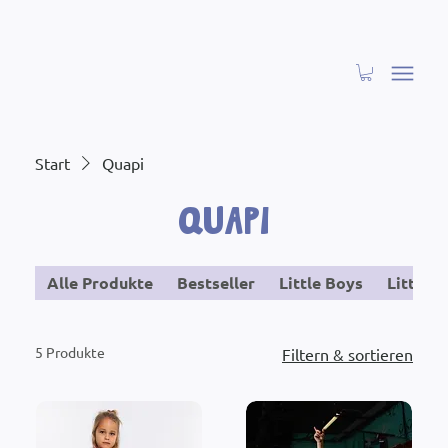
Start
Quapi
Quapi
Alle Produkte
Bestseller
Little Boys
Little G
5 Produkte
Filtern & sortieren