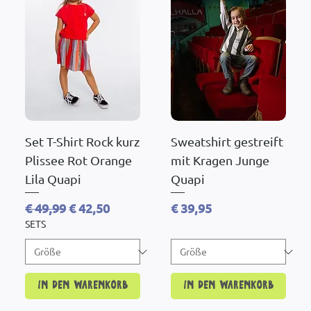
Set T-Shirt Rock kurz
Sweatshirt gestreift
Plissee Rot Orange
mit Kragen Junge
Lila Quapi
Quapi
Standardpreis
Sale-Preis
Preis
€ 49,99
€ 42,50
€ 39,95
SETS
In den Warenkorb
In den Warenkorb