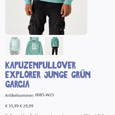
Kapuzenpullover
Explorer Junge Grün
Garcia
Artikelnummer:
0085-W25
Artikelnummer:
0085-
W25
Ursprünglicher
Angebotspreis
€ 35,99
€ 29,99
Preis