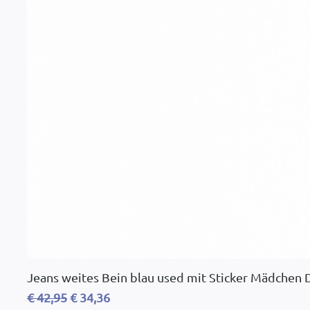
Jeans weites Bein blau used mit Sticker Mädchen
Standardpreis
Sale-Preis
€ 42,95
€ 34,36