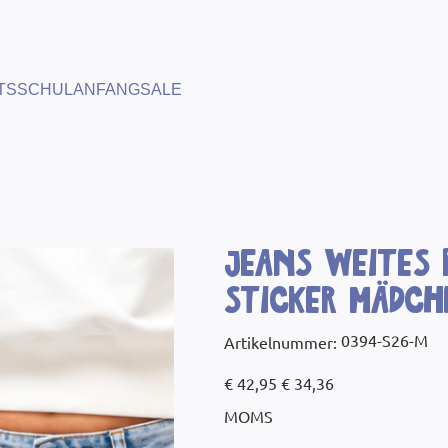
TS
SCHULANFANG
SALE
Jeans weites 
Sticker Mädc
Artikelnummer:
0394-S26-M
Artikelnummer:
0394-
S26-
M
Ursprünglicher
Angebotspreis
€ 42,95
€ 34,36
Preis
MOMS