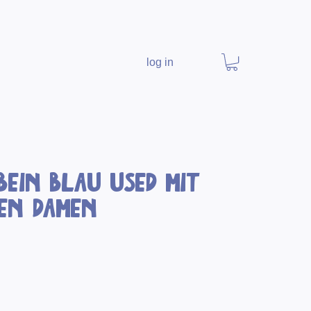
log in
Bein blau used mit
hen Damen