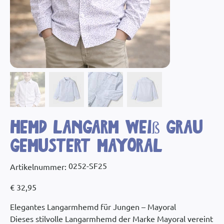
Hemd Langarm weiß grau
gemustert Mayoral
Artikelnummer:
0252-SF25
Artikelnummer:
0252-
SF25
Preis
€ 32,95
Elegantes Langarmhemd für Jungen – Mayoral
Dieses stilvolle Langarmhemd der Marke Mayoral vereint