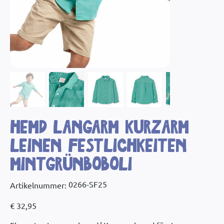
Hemd Langarm Kurzarm
Leinen Festlichkeiten
mintgrünBoboli
Artikelnummer:
0266-SF25
Artikelnummer:
0266-
SF25
Preis
€ 32,95