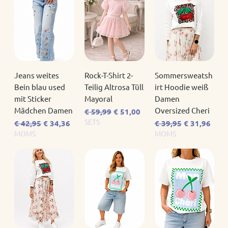
Jeans weites
Rock-T-Shirt 2-
Sommersweatsh
Bein blau used
Teilig Altrosa Tüll
irt Hoodie weiß
mit Sticker
Mayoral
Damen
Mädchen Damen
Oversized Cheri
Standardpreis
Sale-Preis
€ 59,99
€ 51,00
SETS
Standardpreis
Sale-Preis
Standardpreis
Sale-Preis
€ 42,95
€ 34,36
€ 39,95
€ 31,96
MOMS
MOMS