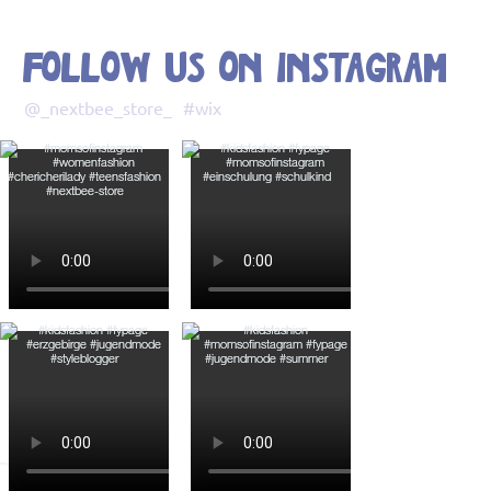
Follow us on Instagram
@_nextbee_store_
#wix