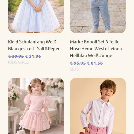
Kleid Schulanfang Weiß
Marke Boboli Set 3 Teilig
Blau gestreift Salt&Peper
Hose Hemd Weste Leinen
Hellblau Weiß Junge
Standardpreis
Sale-Preis
€ 39,95
€ 31,96
KIDS GIRLS
Standardpreis
Sale-Preis
€ 95,95
€ 81,56
SETS